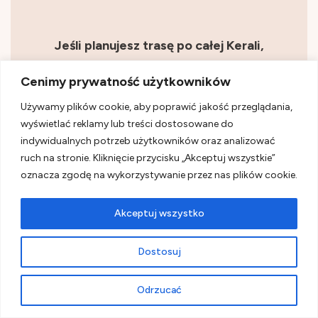
Jeśli planujesz trasę po całej Kerali,
koniecznie sprawdź mój
jednodniowy
Cenimy prywatność użytkowników
przewodnik po Koczinie
– to idealna baza
Używamy plików cookie, aby poprawić jakość przeglądania,
wypadowa z kolonialnym urokiem i chińskimi
wyświetlać reklamy lub treści dostosowane do
indywidualnych potrzeb użytkowników oraz analizować
sieciami rybackimi.
ruch na stronie. Kliknięcie przycisku „Akceptuj wszystkie”
oznacza zgodę na wykorzystywanie przez nas plików cookie.
Akceptuj wszystko
Dostosuj
Odrzucać
Rozczarowanie, które nauczyło