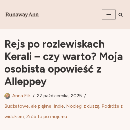
Przejdź
do
treści
Rejs po rozlewiskach
Kerali – czy warto? Moja
osobista opowieść z
Alleppey
Anna Flik
27 października, 2025
Budżetowe, ale piękne
,
Indie
,
Noclegi z duszą
,
Podróże z
widokiem
,
Zrób to po mojemu