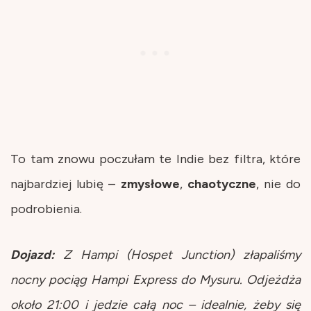
To tam znowu poczułam te Indie bez filtra, które
najbardziej lubię –
zmysłowe
,
chaotyczne
, nie do
podrobienia.
Dojazd:
Z Hampi (Hospet Junction) złapaliśmy
nocny pociąg Hampi Express do Mysuru. Odjeżdża
około 21:00 i jedzie całą noc – idealnie, żeby się