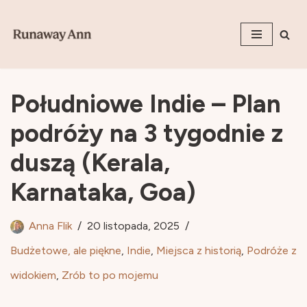
Przejdź
do
treści
Południowe Indie – Plan
podróży na 3 tygodnie z
duszą (Kerala,
Karnataka, Goa)
Anna Flik
20 listopada, 2025
Budżetowe, ale piękne
,
Indie
,
Miejsca z historią
,
Podróże z
widokiem
,
Zrób to po mojemu