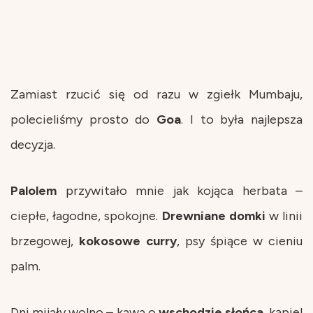
Zamiast rzucić się od razu w zgiełk Mumbaju,
polecieliśmy prosto do
Goa
. I to była najlepsza
decyzja.
Palolem
przywitało mnie jak kojąca herbata –
ciepłe, łagodne, spokojne.
Drewniane
domki
w linii
brzegowej,
kokosowe
curry
, psy śpiące w cieniu
palm.
Dni mijały wolno – kawa o
wschodzie
słońca
, kąpiel