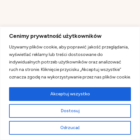
Cenimy prywatność użytkowników
Używamy plików cookie, aby poprawić jakość przeglądania,
wyświetlać reklamy lub treści dostosowane do
indywidualnych potrzeb użytkowników oraz analizować
ruch na stronie. Kliknięcie przycisku „Akceptuj wszystkie”
Zimno, jest jeszcze przed świtem. Jeep podskakuje
oznacza zgodę na wykorzystywanie przez nas plików cookie.
na błotnistych drogach, a my wypatrujemy ruchu
Akceptuj wszystko
między drzewami. I nagle – są.
Dzika rodzina słoni.
Dostosuj
Przechodzą spokojnie przez las, zupełnie
Odrzucać
nieświadome naszej obecności. Wstrzymujemy