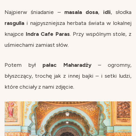
Najpierw śniadanie –
masala dosa
,
idli
, słodka
rasgulla
i najpyszniejsza herbata świata w lokalnej
knajpce
Indra Cafe Paras
. Przy wspólnym stole, z
uśmiechami zamiast słów.
Potem był
pałac Maharadży
– ogromny,
błyszczący, trochę jak z innej bajki – i setki ludzi,
które chciały z nami zdjęcie.