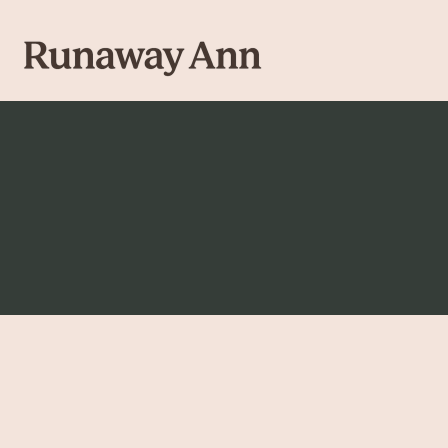
Przejdź
do
treści