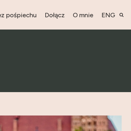
ez pośpiechu
Dołącz
O mnie
ENG