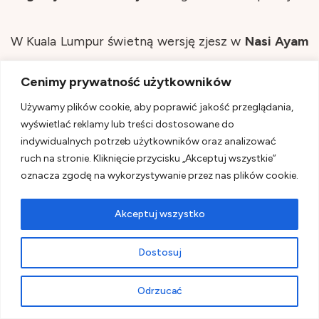
W Kuala Lumpur świetną wersję zjesz w
Nasi Ayam
Hainan Chee Meng
albo
Seng Kee Chicken Rice
.
Cenimy prywatność użytkowników
Jeśli masz wątpliwości, wybierz którekolwiek. To
Używamy plików cookie, aby poprawić jakość przeglądania,
bezpieczny wybór.
wyświetlać reklamy lub treści dostosowane do
indywidualnych potrzeb użytkowników oraz analizować
ruch na stronie. Kliknięcie przycisku „Akceptuj wszystkie”
oznacza zgodę na wykorzystywanie przez nas plików cookie.
Jak chcesz odkrywać
Akceptuj wszystko
smaki Azji
Dostosuj
Południowo-
Odrzucać