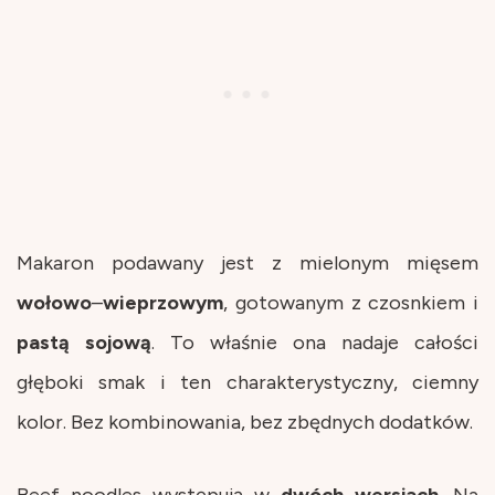
Makaron podawany jest z mielonym mięsem
wołowo
–
wieprzowym
, gotowanym z czosnkiem i
pastą
sojową
. To właśnie ona nadaje całości
głęboki smak i ten charakterystyczny, ciemny
kolor. Bez kombinowania, bez zbędnych dodatków.
Beef noodles występują w
dwóch
wersjach
. Na