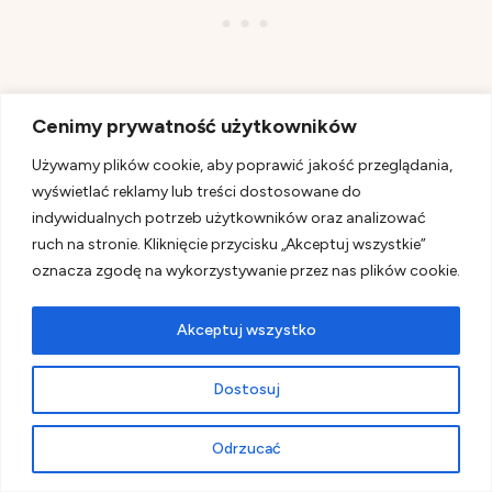
Cenimy prywatność użytkowników
Używamy plików cookie, aby poprawić jakość przeglądania,
Świetnie sprawdzają się składane blaty, wysuwane
wyświetlać reklamy lub treści dostosowane do
indywidualnych potrzeb użytkowników oraz analizować
stoliki i rozwiązania, które można rozłożyć tylko
ruch na stronie. Kliknięcie przycisku „Akceptuj wszystkie”
wtedy, gdy są potrzebne.
oznacza zgodę na wykorzystywanie przez nas plików cookie.
Akceptuj wszystko
Dzięki temu zyskujesz dodatkową powierzchnię do
gotowania, pracy czy jedzenia, ale nie zabierasz
Dostosuj
sobie miejsca na co dzień.
Odrzucać