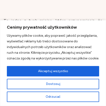
To jedno z tych miejsc, które przypominają, że
Cenimy prywatność użytkowników
nawet w samym środku Manhattanu można znaleźć
Używamy plików cookie, aby poprawić jakość przeglądania,
chwilę spokoju.
wyświetlać reklamy lub treści dostosowane do
indywidualnych potrzeb użytkowników oraz analizować
Lubię takie miejskie parki. Nie są atrakcją samą w
ruch na stronie. Kliknięcie przycisku „Akceptuj wszystkie”
oznacza zgodę na wykorzystywanie przez nas plików cookie.
sobie, ale pozwalają na moment zwolnić tempo i
odpocząć od ciągłego hałasu miasta.
Akceptuj wszystko
Dostosuj
Usiądź na ławce, napij się kawy i po prostu
poobserwuj codzienne życie nowojorczyków.
Odrzucać