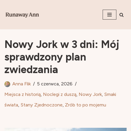
Przejdź
do
treści
Nowy Jork w 3 dni: Mój
sprawdzony plan
zwiedzania
Anna Flik
5 czerwca, 2026
Miejsca z historią
,
Noclegi z duszą
,
Nowy Jork
,
Smaki
świata
,
Stany Zjednoczone
,
Zrób to po mojemu