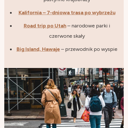
Kalifornia – 7-dniowa trasa po wybrzeżu
Road trip po Utah
– narodowe parki i
czerwone skały
Big Island, Hawaje
– przewodnik po wyspie