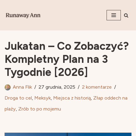
Przejdź
do
treści
Jukatan – Co Zobaczyć?
Kompletny Plan na 3
Tygodnie [2026]
Anna Flik
27 grudnia, 2025
2 komentarze
Droga to cel
,
Meksyk
,
Miejsca z historią
,
Złap oddech na
plaży
,
Zrób to po mojemu