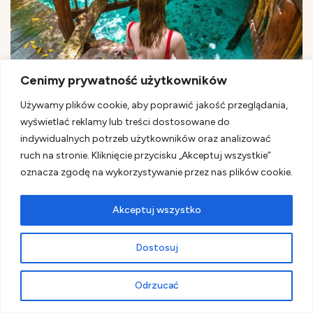
Cenimy prywatność użytkowników
Używamy plików cookie, aby poprawić jakość przeglądania,
wyświetlać reklamy lub treści dostosowane do
indywidualnych potrzeb użytkowników oraz analizować
ruch na stronie. Kliknięcie przycisku „Akceptuj wszystkie”
Gran Cenote, Jukatan
oznacza zgodę na wykorzystywanie przez nas plików cookie.
Informacje praktyczne:
Akceptuj wszystko
Dostosuj
Godziny otwarcia: 8:10-16:45
Odrzucać
Wstęp: 500 pesos (około 25 dolarów) – tak, to