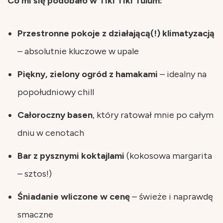
Co mi się podobało w Tiki Tiki Tulum:
Przestronne pokoje z działającą(!) klimatyzacją
– absolutnie kluczowe w upale
Piękny, zielony ogród z hamakami
– idealny na
popołudniowy chill
Całoroczny basen
, który ratował mnie po całym
dniu w cenotach
Bar z pysznymi koktajlami
(kokosowa margarita
– sztos!)
Śniadanie wliczone w cenę
– świeże i naprawdę
smaczne