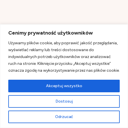
Są też
planszówki
, co było miłym zaskoczeniem na
Cenimy prywatność użytkowników
wieczory, kiedy nie chciało się już nigdzie chodzić.
Używamy plików cookie, aby poprawić jakość przeglądania,
wyświetlać reklamy lub treści dostosowane do
indywidualnych potrzeb użytkowników oraz analizować
ruch na stronie. Kliknięcie przycisku „Akceptuj wszystkie”
oznacza zgodę na wykorzystywanie przez nas plików cookie.
Akceptuj wszystko
Dostosuj
Odrzucać