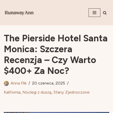
Przejdź
do
treści
The Pierside Hotel Santa
Monica: Szczera
Recenzja – Czy Warto
$400+ Za Noc?
Anna Flik
20 czerwca, 2025
Kalifornia
,
Noclegi z duszą
,
Stany Zjednoczone