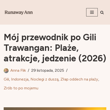
Przejdź
do
treści
Mój przewodnik po Gili
Trawangan: Plaże,
atrakcje, jedzenie (2026)
Anna Flik
29 listopada, 2025
Gili
,
Indonezja
,
Noclegi z duszą
,
Złap oddech na plaży
,
Zrób to po mojemu