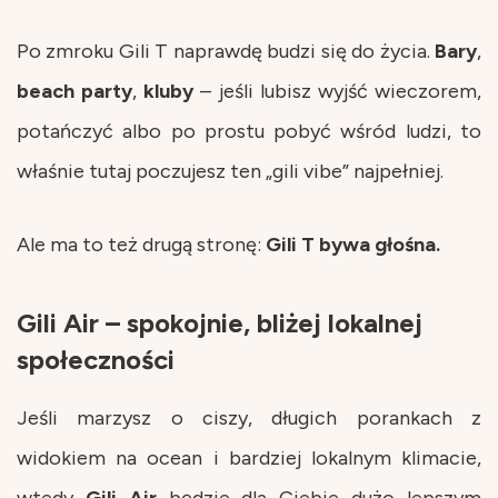
Po zmroku Gili T naprawdę budzi się do życia.
Bary
,
beach
party
,
kluby
– jeśli lubisz wyjść wieczorem,
potańczyć albo po prostu pobyć wśród ludzi, to
właśnie tutaj poczujesz ten „gili vibe” najpełniej.
Ale ma to też drugą stronę:
Gili T bywa głośna.
Gili Air – spokojnie, bliżej lokalnej
społeczności
Jeśli marzysz o ciszy, długich porankach z
widokiem na ocean i bardziej lokalnym klimacie,
wtedy
Gili Air
będzie dla Ciebie dużo lepszym