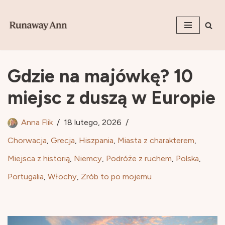
Przejdź
do
treści
Gdzie na majówkę? 10
miejsc z duszą w Europie
Anna Flik
18 lutego, 2026
Chorwacja
,
Grecja
,
Hiszpania
,
Miasta z charakterem
,
Miejsca z historią
,
Niemcy
,
Podróże z ruchem
,
Polska
,
Portugalia
,
Włochy
,
Zrób to po mojemu