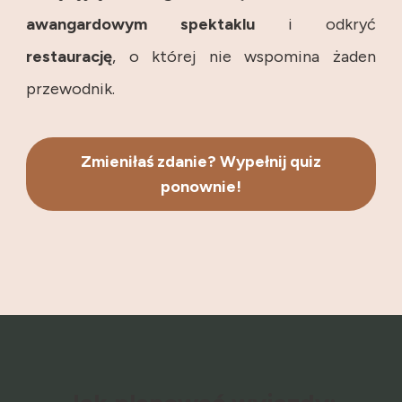
awangardowym
spektaklu
i odkryć
restaurację
, o której nie wspomina żaden
przewodnik.
Zmieniłaś zdanie? Wypełnij quiz
ponownie!