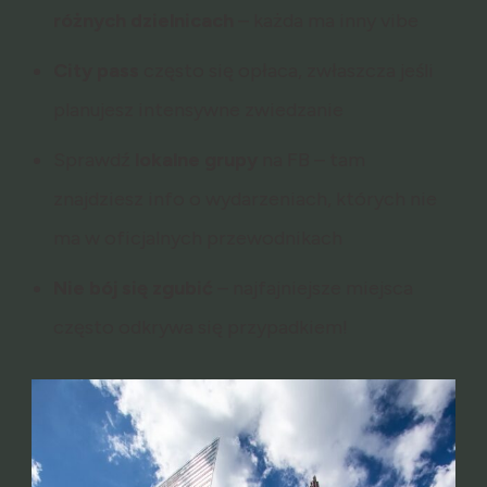
różnych
dzielnicach
– każda ma inny vibe
City
pass
często się opłaca, zwłaszcza jeśli
planujesz intensywne zwiedzanie
Sprawdź
lokalne
grupy
na FB – tam
znajdziesz info o wydarzeniach, których nie
ma w oficjalnych przewodnikach
Nie bój się zgubić
– najfajniejsze miejsca
często odkrywa się przypadkiem!