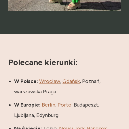
Polecane kierunki:
W Polsce:
Wrocław
,
Gdańsk
, Poznań,
warszawska Praga
W Europie:
Berlin
,
Porto
, Budapeszt,
Ljubljana, Edynburg
Na świecie:
Tokio,
Nowy Jork
,
Bangkok
,