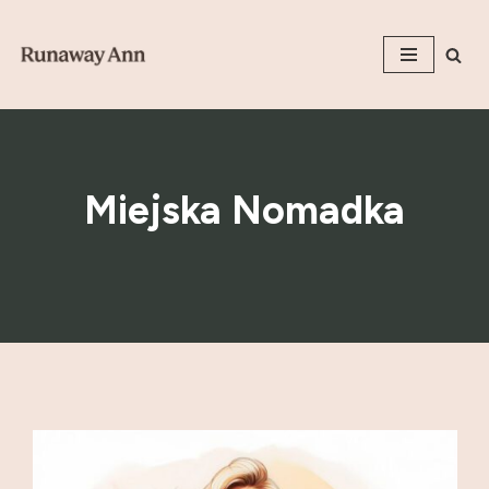
Przejdź
do
treści
Miejska Nomadka