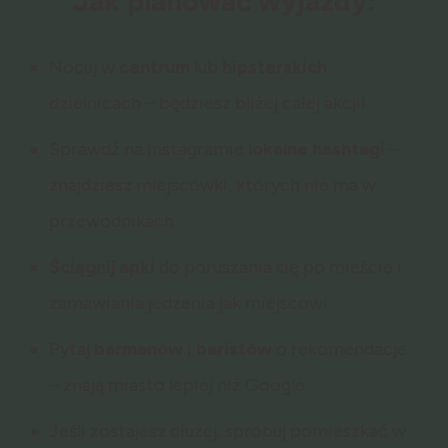
Jak planować wyjazdy:
Nocuj w
centrum
lub
hipsterskich
dzielnicach – będziesz bliżej całej akcji!
Sprawdź na Instagramie
lokalne
hashtagi
–
znajdziesz miejscówki, których nie ma w
przewodnikach
Ściągnij
apki
do poruszania się po mieście i
zamawiania jedzenia jak miejscowi
Pytaj
barmanów
i
baristów
o rekomendacje
– znają miasto lepiej niż Google
Jeśli zostajesz dłużej, spróbuj pomieszkać w