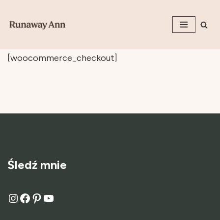
Przejdź
do
[woocommerce_checkout]
treści
Śledź mnie